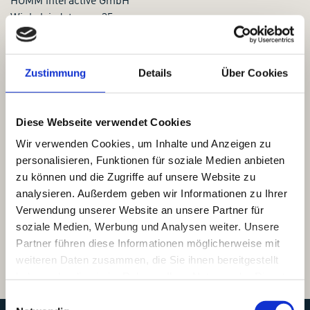
HOMM interactive GmbH
Winkelriedstrasse 35
6003 Lucerne
www.homm.ch
Zustimmung
Details
Über Cookies
Disclaimer
stay flex AG strives to keep the content on this website up-
Diese Webseite verwendet Cookies
to-date, complete, and correct, but assumes no warranty
(neither express nor implied) for the correctness,
Wir verwenden Cookies, um Inhalte und Anzeigen zu
completeness, and timeliness of the published information.
personalisieren, Funktionen für soziale Medien anbieten
References and links to third-party websites are outside
zu können und die Zugriffe auf unsere Website zu
the responsibility of stay flex AG. No liability or warranty
analysieren. Außerdem geben wir Informationen zu Ihrer
can be assumed for the correctness, completeness, and
Verwendung unserer Website an unsere Partner für
legality of the content on these pages.
soziale Medien, Werbung und Analysen weiter. Unsere
Partner führen diese Informationen möglicherweise mit
weiteren Daten zusammen, die Sie ihnen bereitgestellt
haben oder die sie im Rahmen Ihrer Nutzung der Dienste
gesammelt haben.
Einwilligungsauswahl